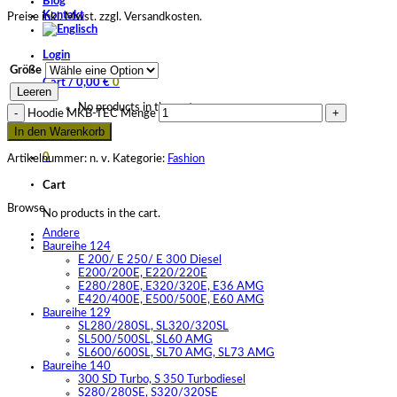
Blog
Kontakt
Preise inkl. Mwst. zzgl. Versandkosten.
Login
Größe
Cart /
0,00
€
0
Leeren
No products in the cart.
Hoodie MKB-TEC Menge
In den Warenkorb
0
Artikelnummer:
n. v.
Kategorie:
Fashion
Cart
Browse
No products in the cart.
Andere
Baureihe 124
E 200/ E 250/ E 300 Diesel
E200/200E, E220/220E
E280/280E, E320/320E, E36 AMG
E420/400E, E500/500E, E60 AMG
Baureihe 129
SL280/280SL, SL320/320SL
SL500/500SL, SL60 AMG
SL600/600SL, SL70 AMG, SL73 AMG
Baureihe 140
300 SD Turbo, S 350 Turbodiesel
S280/280SE, S320/320SE