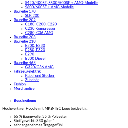
S420/400SE, S500/500SE + AMG-Modelle
S600/600SE + AMG Modelle
Baureihe 170
SLK 200
Baureihe 202
C180, C200, C220
C230 Kompressor
C280, C36 AMG
Baureihe 203
Baureihe 210
E200, E230
E280, E320
E290
E300 Diesel
Baureihe 463
G320/G36 AMG
Fahrzeugelektrik
Kabel und Stecker
Zubehör
Fashion
Merchandise
Beschreibung
Hochwertiger Hoodie mit MKB-TEC Logo beidseitig.
65 % Baumwolle, 35 % Polyester
Stoffgewicht: 330 g/qm²
sehr angenehmes Tragegefühl